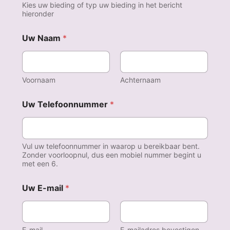
Kies uw bieding of typ uw bieding in het bericht
hieronder
*
Uw Naam
*
b
i
e
d
t
Voornaam
Achternaam
E
u
Uw Telefoonnummer
*
r
o
'
s
Vul uw telefoonnummer in waarop u bereikbaar bent.
)
Zonder voorloopnul, dus een mobiel nummer begint u
met een 6.
Uw E-mail
*
E-mail
E-mailadres bevestigen